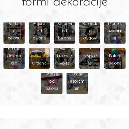
formi dekoracije
Poklon
Figure
Stupovi
Balonsk
Ploče s
u
od
od
i
balonim
balonu
balona
balona
krugovi
a
Balonsk
Stolne
e
dekora
Lukovi /
eksploz
Buketi
cije
Organic
Volte
ije
balona
Mreža
Ostali
od
asortim
balona
an